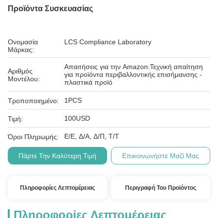
Προϊόντα Συσκευασίας
Ονομασία
LCS Compliance Laboratory
Μάρκας:
Απαιτήσεις για την Amazon:Τεχνική απαίτηση
Αριθμός
για προϊόντα περιβαλλοντικής επισήμανσης -
Μοντέλου:
πλαστικά προϊό
1PCS
Τροποποιημένο:
100USD
Τιμή:
Ε/Ε, Δ/Α, Δ/Π, Τ/Τ
Όροι Πληρωμής:
Πάρτε Την Καλύτερη Τιμή
Επικοινωνήστε Μαζί Μας
Πληροφορίες Λεπτομέρειας
Περιγραφή Του Προϊόντος
Πληροφορίες Λεπτομέρειας