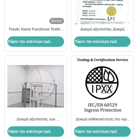
Βίντεο
Plastic Name Functional Testing
Δοκιμή αξιοπιστίας Δοκιμή
for Seamless Performance
δονήσεων Λειτουργία και
Testing
ταξινόμηση Σινουσοειδείς και
Πάρτε την καλύτερη τιμή
Πάρτε την καλύτερη τιμή
τυχαίες δονήσεις
Δοκιμή αξιοπιστίας των
Δοκιμή ανθεκτικότητας στο νερό
συσσωρευτών υπό δονήσεις /
IEC/EN60529 για ηλεκτρικά και
δοκιμή πρόσκρουσης
ηλεκτρονικά προϊόντα
Πάρτε την καλύτερη τιμή
Πάρτε την καλύτερη τιμή