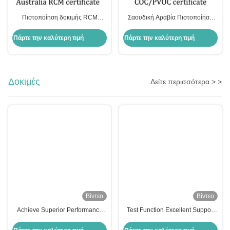
Πιστοποίηση δοκιμής RCM
Σαουδική Αραβία Πιστοποίηση
Πιστοποίηση Αυστραλίας
COC Ηλεκτρική Πιστοποίηση
Μέσης Ανατολής
Πάρτε την καλύτερη τιμή
Πάρτε την καλύτερη τιμή
Δοκιμές
Δείτε περισσότερα > >
Βίντεο
Βίντεο
Achieve Superior Performance
Test Function Excellent Support
with Testing The Perfect Choice
for Testing Plastic Components