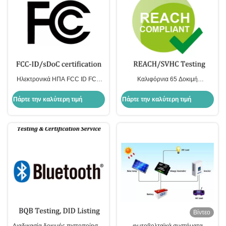
Ηλεκτρονικά ΗΠΑ FCC ID FCC
Καλιφόρνια 65 Δοκιμή
SDOC FCC/TCB Πιστοποίηση
Πραγματοποίησης δοκιμών
δοκιμών FCC 47 CFR Μέρος 15
προϊόντων REACH California
Πάρτε την καλύτερη τιμή
Πάρτε την καλύτερη τιμή
Chemical Testing Textile Testing
Lab
Βίντεο