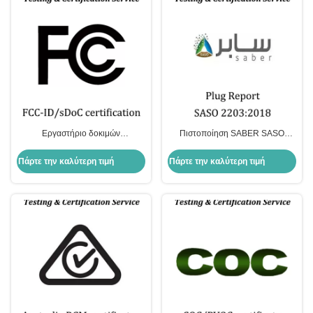
Εργαστήριο δοκιμών
Πιστοποίηση SABER SASO
πιστοποίησης EMC στις ΗΠΑ
Πρότυπα PAI ή Πρότυπα IEC
Εθνικές διαφορές
Πάρτε την καλύτερη τιμή
Πάρτε την καλύτερη τιμή