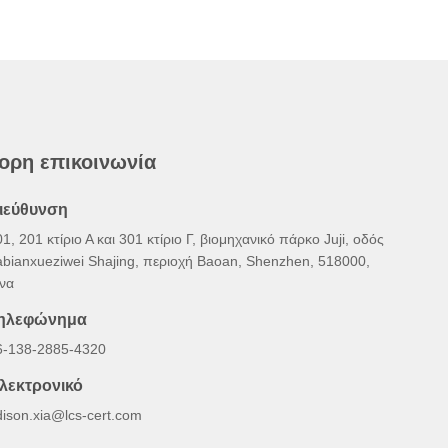
ορη επικοινωνία
ιεύθυνση
1, 201 κτίριο Α και 301 κτίριο Γ, βιομηχανικό πάρκο Juji, οδός
abianxueziwei Shajing, περιοχή Baoan, Shenzhen, 518000,
ίνα
ηλεφώνημα
6-138-2885-4320
λεκτρονικό
dison.xia@lcs-cert.com