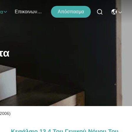
Επικοινωνήστε Μαζί Μας
Απόσπασμα
τα
τα
 2006)
Κεφάλαιο 13.4 Του Γενικού Νόμου Του