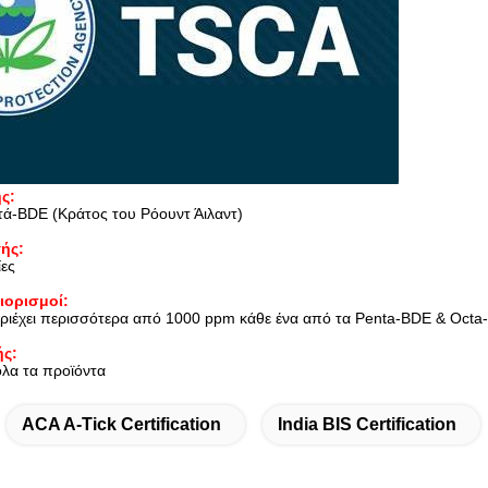
ς:
ά-BDE (Κράτος του Ρόουντ Άιλαντ)
ής:
ίες
ιορισμοί:
εριέχει περισσότερα από 1000 ppm κάθε ένα από τα Penta-BDE & Oct
ής:
όλα τα προϊόντα
ACA A-Tick Certification
India BIS Certification