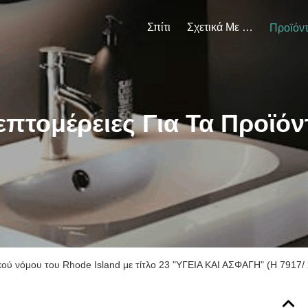
Σπίτι
Σχετικά Με Εμάς
Προϊόν
επτομέρειες Για Τα Προϊόν
κού νόμου του Rhode Island με τίτλο 23 "ΥΓΕΙΑ ΚΑΙ ΑΣΦΑΓΗ" (H 7917/