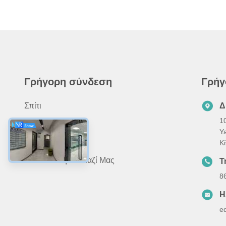
Γρήγορη σύνδεση
Γρήγ
Σπίτι
Δ
10
Προϊόντα
Y
Σχετικά Με Εμάς
Κ
Επικοινωνήστε Μαζί Μας
Τ
8
Η
e