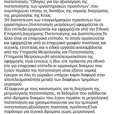
πιστοποίηση: "Οδηγίες για την αξιολόγηση της
πιστοποίησης των εργαστηριακών προσόντων",που
συμπληρώνει επίσης τις διατάξεις της νομικής διαχείρισης
της μετρολογίας της Κίνας.
3Η διαπίστευση των επαγγελματικών προσόντων των
εργαστηρίων (πιστοποίηση μετρήσεων) εφαρμόζεται σε
δύο επίπεδα.οργανώνεται και εφαρμόζεται από την Εθνική
Επιτροπή Διαχείρισης Πιστοποίησης και ΔιαπίστευσηςΤο
άλλο είναι σε επαρχιακό επίπεδο, το οποίο οργανώνεται
και εφαρμόζεται από το επαρχιακό γραφείο ποιότητας και
τεχνικής εποπτείας,και η ειδική εργασία αναλαμβάνεται
από την Υπηρεσία Μετρολογίας και Πιστοποίησης
(Υπηρεσία Μετρήσεων)Η αποτελεσματικότητα της
εφαρμογής είναι εντελώς η ίδια, είτε πρόκειται για εθνικό
είτε για επαρχιακό επίπεδο.οι οργανισμοί δοκιμών που
έχουν περάσει την πιστοποίηση είναι εξίσου νομικά
έγκυροι σε όλη τη χώραΔεν υπάρχει καμία διαφορά στην
αποτελεσματικότητα μεταξύ των διαφόρων τμημάτων
χειρισμού.
4Σύμφωνα με τους κανονισμούς για τη διαχείριση της
μετρολογικής πιστοποίησης, τα δεδομένα που εκδίδονται
από ιδρύματα δοκιμών που έχουν περάσει τη μετρολογική
πιστοποίηση και χρησιμοποιούνται για την εμπορική
πιστοποίηση,αξιολόγηση ποιότητας προϊόντοςΕίναι
παράνομο για τεχνικά ιδρύματα χωρίς μετρολογική