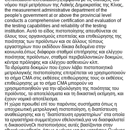
νόμου περί μετρήσεων της Λαϊκής Δημοκρατίας της Κίνας,
the measurement administrative department of the
people's government at or above the provincial level
conducts a comprehensive certification and evaluation of
the testing capabilities and reliability of the testing
institution. Αυτό το είδος πιστοποίησης απευθύνεται σε
όλους τους οργανισμούς εποπτείας και επιθεώρησης της
ποιότητας των προϊόντων και σε άλλους τύπους
εργαστηρίων που εκδίδουν δίκαια δεδομένα στην
κοινωνία.όπως διάφοροι σταθμοί επιτήρησης και ελέγχου
ποιότητας προϊόντων, σταθμοί περιβαλλοντικών δοκιμών,
κέντρα πρόληψης και ελέγχου ασθενειών κλπ.
Τα ιδρύματα δοκιμών που έχουν λάβει πιστοποιητικά
μετρολογικής πιστοποίησης επιτρέπεται να χρησιμοποιούν
το σήμα CMA στις εκθέσεις επιθεώρησης τους·οι εκθέσεις
επιθεώρησης με το σήμα CMA μπορούν να
χρησιμοποιηθούν για την αξιολόγηση της ποιότητας του
προϊόντος, τα αποτελέσματα και τη δικαστική εκτίμηση, και
έχουν νομικό αποτέλεσμα.
Η χώρα προωθεί επί του παρόντος συστήματα όπως η
υποχρεωτική μετρολογική πιστοποίηση, η διαπίστευση
αναθεώρησης και η "διαπίστευση εργαστηρίων" στα οποία
τα εργαστήρια συμμετέχουν εθελοντικά,για να διασφαλιστεί
η δικαιοσύνηΟι πιστοποιήσεις αυτές βασίζονται στην