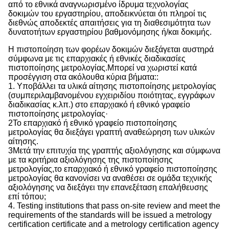
από το εθνικά αναγνωρισμένο ίδρυμα τεχνολογίας
δοκιμών του εργαστηρίου, αποδεικνύεται ότι πληροί τις
διεθνώς αποδεκτές απαιτήσεις για τη διαθεσιμότητα των
δυνατοτήτων εργαστηρίου βαθμονόμησης ή/και δοκιμής.
Η πιστοποίηση των φορέων δοκιμών διεξάγεται αυστηρά
σύμφωνα με τις επαρχιακές ή εθνικές διαδικασίες
πιστοποίησης μετρολογίας.Μπορεί να χωριστεί κατά
προσέγγιση στα ακόλουθα κύρια βήματα::
1. Υποβάλλει τα υλικά αίτησης πιστοποίησης μετρολογίας
(συμπεριλαμβανομένου εγχειριδίου ποιότητας, εγγράφων
διαδικασίας κ.λπ.) στο επαρχιακό ή εθνικό γραφείο
πιστοποίησης μετρολογίας·
2Το επαρχιακό ή εθνικό γραφείο πιστοποίησης
μετρολογίας θα διεξάγει γραπτή αναθεώρηση των υλικών
αίτησης.
3Μετά την επιτυχία της γραπτής αξιολόγησης και σύμφωνα
με τα κριτήρια αξιολόγησης της πιστοποίησης
μετρολογίας,το επαρχιακό ή εθνικό γραφείο πιστοποίησης
μετρολογίας θα κανονίσει να αναθέσει σε ομάδα τεχνικής
αξιολόγησης να διεξάγει την επανεξέταση επαλήθευσης
επί τόπου;
4. Testing institutions that pass on-site review and meet the
requirements of the standards will be issued a metrology
certification certificate and a metrology certification agency