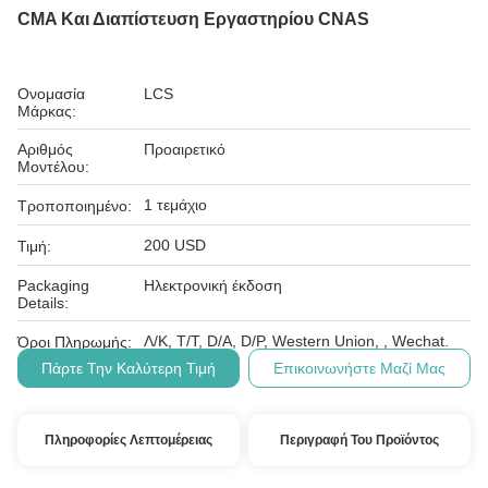
CMA Και Διαπίστευση Εργαστηρίου CNAS
Ονομασία
LCS
Μάρκας:
Αριθμός
Προαιρετικό
Μοντέλου:
1 τεμάχιο
Τροποποιημένο:
200 USD
Τιμή:
Packaging
Ηλεκτρονική έκδοση
Details:
Λ/Κ, Τ/Τ, D/A, D/P, Western Union, , Wechat.
Όροι Πληρωμής:
Πάρτε Την Καλύτερη Τιμή
Επικοινωνήστε Μαζί Μας
Πληροφορίες Λεπτομέρειας
Περιγραφή Του Προϊόντος