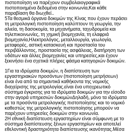
πιστοποίηση να παρέχουν συμβολαιογραφικά
πιστοποιημένα δεδομένα στην κοινωνία,Και κάθε
παραβίαση θα διωχθεί..
5Τα θεσμικά όργανα δοκιμών της Κίνας που έχουν περάσει
τη μετρολογική πιστοποίηση καλύπτουν τη γεωργία, την
αλιεία, τη δασοκομία, τα μηχανήματα, ταχυδρομεία και
τηλεπικοινωνίες, τη χημική βιομηχανία, τη ελαφριά
βιομηχανία,Ηλεκτρολόγος, μεταλλουργία, γεωλογία,
μεταφορές, αστική κατασκευή και προστασία του
περιβάλλοντος, προστασία της ασφάλειας, διατήρηση των
υδάτων και άλλες βιομηχανίες και υπηρεσίες,και έχουν
ξεκινήσει ένα σχετικά πλήρες φάσμα κατηγοριών δοκιμών.
1Για τα ιδρύματα δοκιμών, η διαπίστευση των
εργαστηριακών προσόντων (πιστοποίηση μετρήσεων)
είναι ένα από τα σημαντικά καθήκοντα της νομικής
διαχείρισης της μετρολογίας.είναι ένα υποχρεωτικό
σύστημα έγκρισης για τα ιδρύματα δοκιμών για την είσοδο
στην αγορά υπηρεσιών δοκιμώνΔηλαδή, μόνο τα ιδρύματα
με τα προσόντα μετρολογικής πιστοποίησης και το νομικό
καθεστώς της μετρολογικής πιστοποίησης μπορούν να
παρέχουν υπηρεσίες δοκιμών στην κοινωνία.
2Η εθνική διαπίστευση εργαστηρίων είναι σύμφωνη με το
σύστημα διαπίστευσης ξένων εργαστηρίων και αποτελεί
εθελοντική δραστηριότητα διαπίστευσης ικανότητας.Μέσα