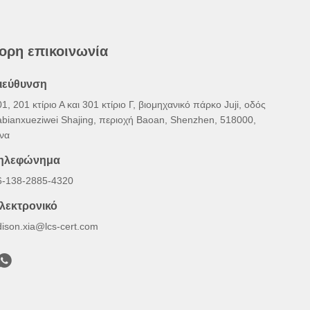
ορη επικοινωνία
ιεύθυνση
1, 201 κτίριο Α και 301 κτίριο Γ, βιομηχανικό πάρκο Juji, οδός
abianxueziwei Shajing, περιοχή Baoan, Shenzhen, 518000,
ίνα
ηλεφώνημα
6-138-2885-4320
λεκτρονικό
dison.xia@lcs-cert.com