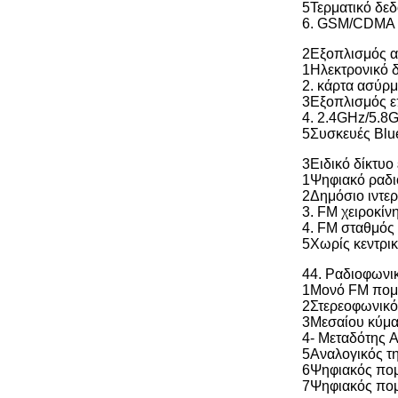
5Τερματικό δ
6. GSM/CDMA σ
2Εξοπλισμός α
1Ηλεκτρονικό 
2. κάρτα ασύρ
3Εξοπλισμός ε
4. 2.4GHz/5.8
5Συσκευές Bluet
3Ειδικό δίκτυο
1Ψηφιακό ραδ
2Δημόσιο ιντερ
3. FM χειροκί
4. FM σταθμός
5Χωρίς κεντρικ
44. Ραδιοφωνικ
1Μονό FM πομ
2Στερεοφωνικ
3Μεσαίου κύμα
4- Μεταδότης 
5Αναλογικός τ
6Ψηφιακός πο
7Ψηφιακός πο