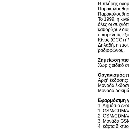
Η πλήρης ονομα
Παρακολούθηση
Παρακολούθηση
Το 1999, η κιν
όλες οι συχνότ
καθορίζουν δια
ορισμένους εξο
Κίνας (CCC) ή/
Δηλαδή, η πισ
ραδιοφώνου.
Σημείωση πι
Χωρίς ειδικό 
Οργανισμός π
Αρχή έκδοσης: 
Μονάδα έκδοση
Μονάδα δοκιμώ
Εφαρμόσιμη 
1. Δημόσιο εξο
1. GSM/CDMA/B
2. GSM/CDMA/B
3. Μονάδα GS
4. κάρτα δικτ