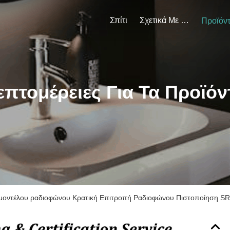
Σπίτι
Σχετικά Με Εμάς
Προϊόν
επτομέρειες Για Τα Προϊόν
 μοντέλου ραδιοφώνου Κρατική Επιτροπή Ραδιοφώνου Πιστοποίηση 