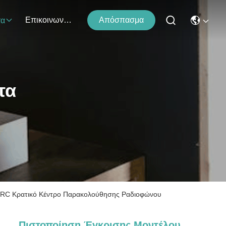
Επικοινωνήστε Μαζί Μας
Απόσπασμα
τα
τα
SRRC Κρατικό Κέντρο Παρακολούθησης Ραδιοφώνου
Πιστοποίηση Έγκρισης Μοντέλου