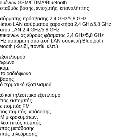
εδομένων GSM/CDMA/Bluetooth
ταθμός βάσης, ενισχυτής, επαναλήπτης
σύρματης πρόσβασης 2,4 GHz/5,8 GHz
δίκτυο LAN ασύρματου χαρακτήρα 2,4 GHz/5,8 GHz
ματου LAN 2,4 GHz/5,8 GHz
πικοινωνίας εύρους φάσματος 2,4 GHz/5,8 GHz
GHz ασύρματη συσκευή LAN συσκευή Bluetooth
ooth (κλειδί, ποντίκι κλπ.)
 εξοπλισμού
ιόφωνο
κόμ.
νητο ραδιόφωνο
 βάσης
ό τερματικό εξοπλισμού.
ό και τηλεοπτικό εξοπλισμό
πός εκπομπής
ός πομπός FM
τος πομπός μετάδοσης
AM μικροκυμάτων.
ηλεοπτικός πομπός
μπός μετάδοσης
μπός τηλεόρασης