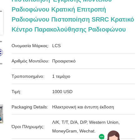
Ραδιοφώνου Κρατική Επιτροπή
Ραδιοφώνου Πιστοποίηση SRRC Κρατικό
Κέντρο Παρακολούθησης Ραδιοφώνου
Ονομασία Μάρκας:
LCS
Αριθμός Μοντέλου:
Προαιρετικό
Τροποποιημένο:
1 τεμάχιο
Τιμή:
1000 USD
Packaging Details:
Ηλεκτρονική και έντυπη έκδοση
Λ/Κ, Τ/Τ, D/A, D/P, Western Union,
Όροι Πληρωμής:
MoneyGram, Wechat.