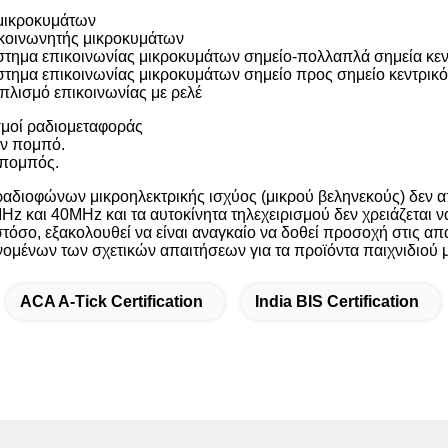
 μικροκυμάτων
κοινωνητής μικροκυμάτων
στημα επικοινωνίας μικροκυμάτων σημείο-πολλαπλά σημεία κεν
τημα επικοινωνίας μικροκυμάτων σημείο προς σημείο κεντρικό
πλισμό επικοινωνίας με ρελέ
σμοί ραδιομεταφοράς
ον πομπό.
 πομπός.
ραδιοφώνων μικροηλεκτρικής ισχύος (μικρού βεληνεκούς) δεν 
Hz και 40MHz και τα αυτοκίνητα τηλεχειρισμού δεν χρειάζεται 
σο, εξακολουθεί να είναι αναγκαίο να δοθεί προσοχή στις απα
μένων των σχετικών απαιτήσεων για τα προϊόντα παιχνιδιού με
ACA A-Tick Certification
India BIS Certification