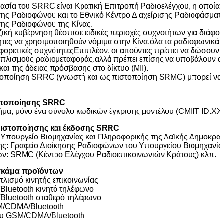
σία του SRRC είναι Κρατική Επιτροπή Ραδιοελέγχου, η οποία 
ς Ραδιοφώνου και το Εθνικό Κέντρο Διαχείρισης Ραδιοφάσματ
ς Ραδιοφώνου της Κίνας.
εζική κυβέρνηση θέσπισε ειδικές περιοχές συχνοτήτων για διά
ητες να χρησιμοποιηθούν νόμιμα στην Κίνα.όλα τα ραδιοφωνικ
φορετικές συχνότητεςΕπιπλέον, οι αιτούντες πρέπει να δώσου
πλισμούς ραδιομεταφοράς.αλλά πρέπει επίσης να υποβάλουν αί
και της άδειας πρόσβασης στο δίκτυο (MII).
τοποίηση SRRC (γνωστή και ως πιστοποίηση SRMC) μπορεί να
στοποίησης SRRC
σήμα, μόνο ένα σύνολο κωδικών έγκρισης μοντέλου (CMIIT I
ιστοποίησης και έκδοσης SRRC
Υπουργείο Βιομηχανίας και Πληροφορικής της Λαϊκής Δημοκρατ
ς: Γραφείο Διοίκησης Ραδιοφώνων του Υπουργείου Βιομηχανί
ν: SRMC (Κέντρο Ελέγχου Ραδιοεπικοινωνιών Κράτους) κλπ.
γκάμα προϊόντων
πλισμό κινητής επικοινωνίας
luetooth κινητό τηλέφωνο
luetooth σταθερό τηλέφωνο
M/CDMA/Bluetooth
ύου GSM/CDMA/Bluetooth