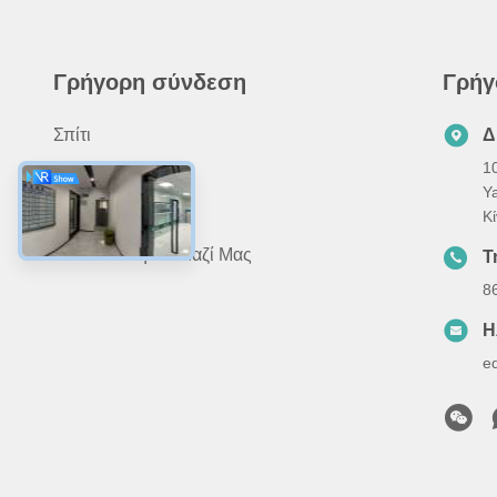
Γρήγορη σύνδεση
Γρήγ
Σπίτι
Δ
10
Προϊόντα
Y
Σχετικά Με Εμάς
Κ
Επικοινωνήστε Μαζί Μας
Τ
8
Η
e