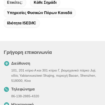
Ετικέτες:
Κάθε Σημάδι
Υπηρεσίες Φυσικών Πόρων Καναδά
Ιδιότητα ISED/IC
Γρήγορη επικοινωνία
Διεύθυνση
101, 201 κτίριο Α και 301 κτίριο Γ, βιομηχανικό πάρκο Juji,
οδός Yabianxueziwei Shajing, περιοχή Baoan, Shenzhen,
518000, Κίνα
Τηλεφώνημα
86-138-2885-4320
Ηλεκτρονικό