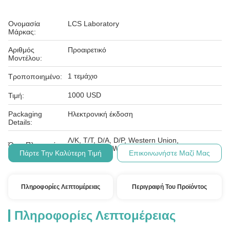
Ονομασία
LCS Laboratory
Μάρκας:
Αριθμός
Προαιρετικό
Μοντέλου:
1 τεμάχιο
Τροποποιημένο:
1000 USD
Τιμή:
Packaging
Ηλεκτρονική έκδοση
Details:
Λ/Κ, Τ/Τ, D/A, D/P, Western Union,
Όροι Πληρωμής:
MoneyGram, Wechat.
Πάρτε Την Καλύτερη Τιμή
Επικοινωνήστε Μαζί Μας
Πληροφορίες Λεπτομέρειας
Περιγραφή Του Προϊόντος
Πληροφορίες Λεπτομέρειας